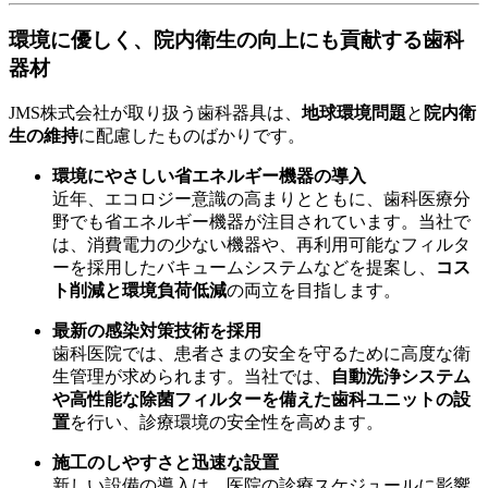
環境に優しく、院内衛生の向上にも貢献する歯科
器材
JMS株式会社が取り扱う歯科器具は、
地球環境問題
と
院内衛
生の維持
に配慮したものばかりです。
環境にやさしい省エネルギー機器の導入
近年、エコロジー意識の高まりとともに、歯科医療分
野でも省エネルギー機器が注目されています。当社で
は、消費電力の少ない機器や、再利用可能なフィルタ
ーを採用したバキュームシステムなどを提案し、
コス
ト削減と環境負荷低減
の両立を目指します。
最新の感染対策技術を採用
歯科医院では、患者さまの安全を守るために高度な衛
生管理が求められます。当社では、
自動洗浄システム
や高性能な除菌フィルターを備えた歯科ユニットの設
置
を行い、診療環境の安全性を高めます。
施工のしやすさと迅速な設置
新しい設備の導入は、医院の診療スケジュールに影響