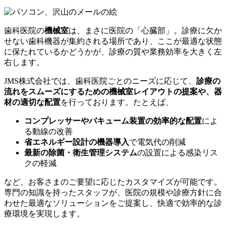
歯科医院の
機械室
は、まさに医院の「心臓部」。診療に欠か
せない歯科機器が集約される場所であり、ここが最適な状態
に保たれているかどうかが、診療の質や業務効率を大きく左
右します。
JMS株式会社では、歯科医院ごとのニーズに応じて、
診療の
流れをスムーズにするための機械室レイアウトの提案や、器
材の適切な配置
を行っております。たとえば、
コンプレッサーやバキューム装置の効率的な配置
によ
る動線の改善
省エネルギー設計の機器導入
で電気代の削減
最新の除菌・衛生管理システム
の設置による感染リス
クの軽減
など、お客さまのご要望に応じたカスタマイズが可能です。
専門の知識を持ったスタッフが、医院の規模や診療方針に合
わせた最適なソリューションをご提案し、快適で効率的な診
療環境を実現します。