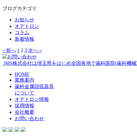
ブログカテゴリ
お知らせ
オデトロン
コラム
新着情報
« 前へ
1
2
3
次へ »
JMS株式会社は埼玉県をはじめ全国各地で歯科医院(歯科機
HOME
業務案内
歯科金属回収器具
について
オデトロン情報
採用情報
会社概要
お問い合わせ